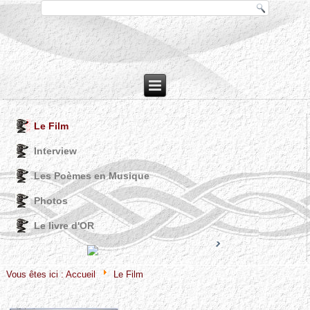
Le Film
Interview
Les Poèmes en Musique
Photos
Le livre d'OR
Joomla! 3 Modules
VinaGecko.com
© Free
- by
Vous êtes ici :
Accueil
Le Film