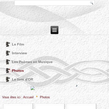
Le Film
Interview
Les Poèmes en Musique
Photos
Le livre d'OR
Joomla! 3 Modules
VinaGecko.com
© Free
- by
Vous êtes ici :
Accueil
Photos