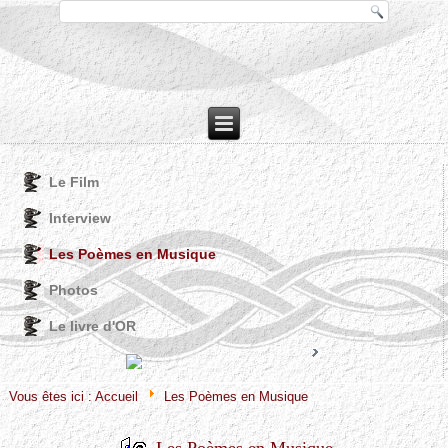
Le Film
Interview
Les Poèmes en Musique
Photos
Le livre d'OR
Joomla! 3 Modules
VinaGecko.com
© Free
- by
Vous êtes ici :
Accueil
Les Poèmes en Musique
Les Poèmes en Musique