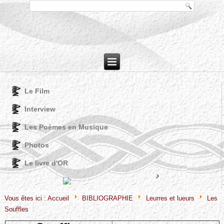
Le Film
Interview
Les Poèmes en Musique
Photos
Le livre d'OR
Joomla! 3 Modules
VinaGecko.com
© Free
- by
Vous êtes ici :
Accueil
BIBLIOGRAPHIE
Leurres et lueurs
Les
Souffles