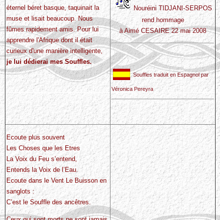
éternel béret basque, taquinait la
Nouréini TIDJANI-SERPOS
muse et lisait beaucoup. Nous
rend hommage
fûmes rapidement amis. Pour lui
à Aimé CESAIRE 22 mai 2008
apprendre l'Afrique dont il était
curieux d'une manière intelligente,
je lui dédierai mes Souffles.
Souffles traduit en Espagnol par
Véronica Pereyra
Ecoute plus souvent
Les Choses que les Etres
La Voix du Feu s’entend,
Entends la Voix de l’Eau.
Ecoute dans le Vent Le Buisson en
sanglots :
C’est le Souffle des ancêtres.
Ceux qui sont morts ne sont jamais