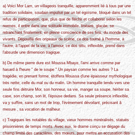
a) Voici Mor Lam, un villageois tranquille, apparemment lié à tous par une
tradition solidaire, soudain impulsé par un tel égoïsme, bloqué dans un tel
refus de participation, que, plus que de fléchir et collaborer selon les
normes, il entre dans une solitude immobile, linéaire, glacée, se
retranchant finalement, en pleine conscience de ses fins, du monde des
vivants. Dépouillé des oripeaux de scène, ce dos tourné à l'homme, à
l'autre, à l'appel de la vie, à l'amour, ce dos têtu, inflexible, prend dans
l'absurde une dimension tragique.
b) De même pierre dure est Moussa Mbaye, l'ami arrive comme par
hasard à l'heure " de le soupe ".Un paysan comme les autres ? La
tragédie, en prenant forme, étoffera Moussa d'une épaisseur mythologique
très nette; celle du mal ou du malin. Un homme tranquille tendu vers une
seule fins détruire Mor, son honneur, sa vie, manger sa soupe, hériter sa
case, son champ, son lit, l'épouse dedans. Sa seule présence inflexible,
va y suffire, sans un mot de trop, l'évènement dévoilant, précisant â
mesure , sa vocation de malheur.
c) Tragiques les notables du village, vieux hommes minéralisés, statués
prisonnières de temps morts. Avec eux, le drame conçu se dégage du
champ limité des caractères, des mœurs, pour mettre en accusation des