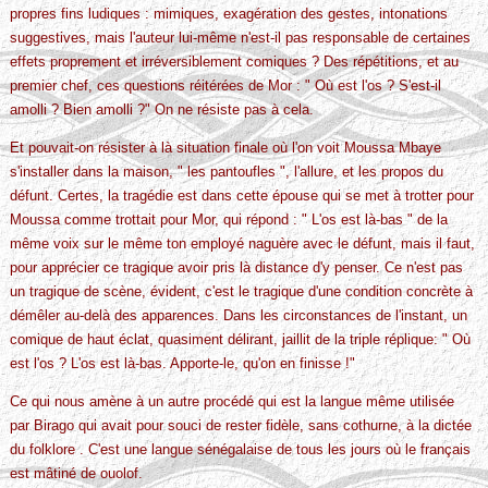
propres fins ludiques : mimiques, exagération des gestes, intonations
suggestives, mais l'auteur lui-même n'est-il pas responsable de certaines
effets proprement et irréversiblement comiques ? Des répétitions, et au
premier chef, ces questions réitérées de Mor : " Où est l'os ? S'est-il
amolli ? Bien amolli ?" On ne résiste pas à cela.
Et pouvait-on résister à là situation finale où l'on voit Moussa Mbaye
s'installer dans la maison, " les pantoufles ", l'allure, et les propos du
défunt. Certes, la tragédie est dans cette épouse qui se met à trotter pour
Moussa comme trottait pour Mor, qui répond : " L'os est là-bas " de la
même voix sur le même ton employé naguère avec le défunt, mais il faut,
pour apprécier ce tragique avoir pris là distance d'y penser. Ce n'est pas
un tragique de scène, évident, c'est le tragique d'une condition concrète à
démêler au-delà des apparences. Dans les circonstances de l'instant, un
comique de haut éclat, quasiment délirant, jaillit de la triple réplique: " Où
est l'os ? L'os est là-bas. Apporte-le, qu'on en finisse !"
Ce qui nous amène à un autre procédé qui est la langue même utilisée
par Birago qui avait pour souci de rester fidèle, sans cothurne, à la dictée
du folklore . C'est une langue sénégalaise de tous les jours où le français
est mâtiné de ouolof.