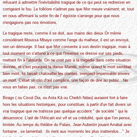
refusant à admettre l'inévitabilité tragique de ce qui peut se redresser en
corrigeant le fou. Le folklore n'admet pas que Mor meure vraiment; et, tout
en nous affirmant la sotte fin de l' égoïste s'arrange pour que nous
n'engagions pas nos émotions.
Le tragique reste, comme il se doit, aux mains des dieux Or même
considérant Moussa Mbaye comme l'ange du malheur, il est un envoyé,
non un démiurge. Il faut que Mor consente à son destin tragique, mais à
tout moment on s'attend à ce que l'insensé se dresse sur ses pieds,
mettant fin à l'absurde. On ne croit pas à là tragédie dans cette situation
donnée, et c'est pourquoi la danse Mandé, même quand le mort semblait
bien mort, lui faisait chatouiller les plantes, irrespect impensable envers
un mort. C'était un clin d'œil complice, une façon de dire au public : Ne
vous en faites pas, ce n'est pas vrai.
Birago ( ou Cissé Dia, ou Anta Kâ ou Cheikh Ndao) auraient fort à faire
hors les situations historiques, pour constituer, à partir d'un fait divers un
vrai tragique que ne trahisse pas quelque accident " de société " qui le
désamorce. L'œil de l'Africain est vif et sa crédulité, quoi que l'on pense,
limitée. Au temps du théâtre du Palais, Jean Aubertin jouant Arrabal avec
fontaine , se lamentait : ils rient aux moments les plus inattendus..." Je