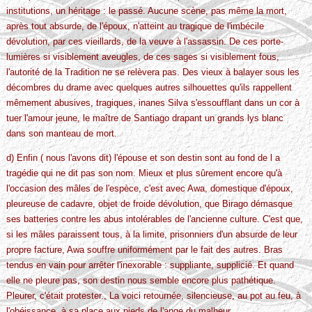
institutions, un héritage : le passé. Aucune scène, pas même la mort,
après tout absurde, de l'époux, n'atteint au tragique de l'imbécile
dévolution, par ces vieillards, de la veuve à l'assassin. De ces porte-
lumières si visiblement aveugles, de ces sages si visiblement fous,
l'autorité de la Tradition ne se relèvera pas. Des vieux à balayer sous les
décombres du drame avec quelques autres silhouettes qu'ils rappellent
mêmement abusives, tragiques, inanes Silva s'essoufflant dans un cor à
tuer l'amour jeune, le maître de Santiago drapant un grands lys blanc
dans son manteau de mort.
d) Enfin ( nous l'avons dit) l'épouse et son destin sont au fond de l a
tragédie qui ne dit pas son nom. Mieux et plus sûrement encore qu'à
l'occasion des mâles de l'espèce, c'est avec Awa, domestique d'époux,
pleureuse de cadavre, objet de froide dévolution, que Birago démasque
ses batteries contre les abus intolérables de l'ancienne culture. C'est que,
si les mâles paraissent tous, à la limite, prisonniers d'un absurde de leur
propre facture, Awa souffre uniformément par le fait des autres. Bras
tendus en vain pour arrêter l'inexorable : suppliante, supplicié. Et quand
elle ne pleure pas, son destin nous semble encore plus pathétique.
Pleurer, c'était protester., La voici retournée, silencieuse, au pot au feu, à
l'obéissance, à sa place aux pieds de l'ange du malheur.