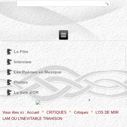
Le Film
Interview
Les Poèmes en Musique
Photos
Le livre d'OR
Joomla! 3 Modules
VinaGecko.com
© Free
- by
Vous êtes ici :
Accueil
CRITIQUES
Critiques
L'OS DE M0R
LAM OU L'INEVITABLE TRAHISON