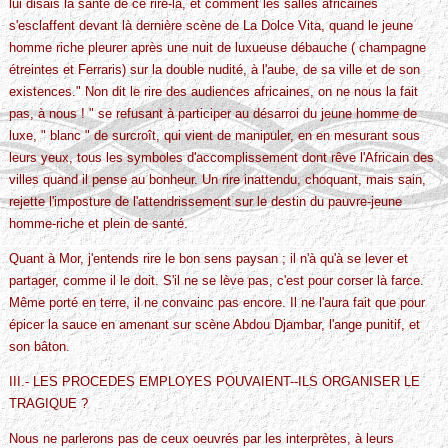
lui disais là santé de ce rire-là, et comment les salles africaines
s'esclaffent devant là dernière scène de La Dolce Vita, quand le jeune
homme riche pleurer après une nuit de luxueuse débauche ( champagne
étreintes et Ferraris) sur la double nudité, à l'aube, de sa ville et de son
existences." Non dit le rire des audiences africaines, on ne nous la fait
pas, à nous ! " se refusant à participer au désarroi du jeune homme de
luxe, " blanc " de surcroît, qui vient de manipuler, en en mesurant sous
leurs yeux, tous les symboles d'accomplissement dont rêve l'Africain des
villes quand il pense au bonheur. Un rire inattendu, choquant, mais sain,
rejette l'imposture de l'attendrissement sur le destin du pauvre-jeune
homme-riche et plein de santé.
Quant à Mor, j'entends rire le bon sens paysan ; il n'à qu'à se lever et
partager, comme il le doit. S'il ne se lève pas, c'est pour corser là farce.
Même porté en terre, il ne convainc pas encore. Il ne l'aura fait que pour
épicer la sauce en amenant sur scène Abdou Djambar, l'ange punitif, et
son bâton.
III.- LES PROCEDES EMPLOYES POUVAIENT--ILS ORGANISER LE
TRAGIQUE ?
Nous ne parlerons pas de ceux oeuvrés par les interprètes, à leurs