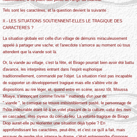
Tels sont les caractères, et la question devient la suivante :
II.- LES SITUATIONS SOUTIENNENT-ELLES LE TRAGIQUE DES
CARACTERES ?
La situation globale est celle d'un village de démunis miraculeusement
appelé à partager une vache, et l'anecdote s'amorce au moment où tous
attendent que la viande soit là.
Or, la viande au village, c'est la fête, et Birago pourrait bien avoir été battu
d'avance, les interprètes entrant dans l'esprit euphorique
traditionnellement, commandé par l'objet. La situation n'est pas incapable
de supporter un développement tragique mais elle s'altère vite de
dispositions au rire léger, et, quand entre en scène, assez tôt, Moussa
Mbaye, s'annonçant comme l'invité " inattendu d'un jour de
" viande ", le comique se trouve irrésistiblement posté, le personnage de
l'hôte indésirable étant lié à un volet plaisant de la culture, celui des rires
en cascades, rites joyeux du coin-du-feu. La volonté tragique de Birago
Diop aurait-elle pu réorienter une situation déjà typée ? En
approfondissant les caractères, peut-être, et c'est ce qu'il a fait, mais
essayer de rendre plus intense le drame, c'était entreprendre d'imposer