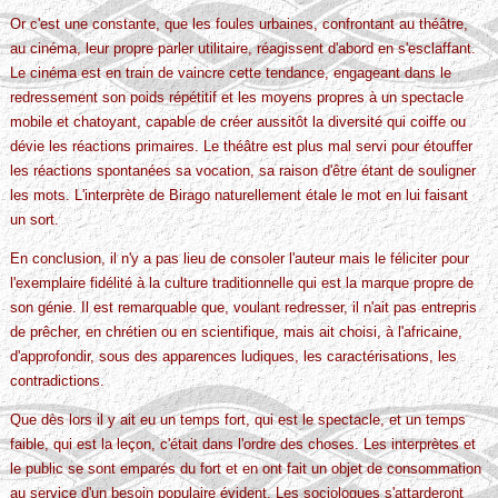
Or c'est une constante, que les foules urbaines, confrontant au théâtre,
au cinéma, leur propre parler utilitaire, réagissent d'abord en s'esclaffant.
Le cinéma est en train de vaincre cette tendance, engageant dans le
redressement son poids répétitif et les moyens propres à un spectacle
mobile et chatoyant, capable de créer aussitôt la diversité qui coiffe ou
dévie les réactions primaires. Le théâtre est plus mal servi pour étouffer
les réactions spontanées sa vocation, sa raison d'être étant de souligner
les mots. L'interprète de Birago naturellement étale le mot en lui faisant
un sort.
En conclusion, il n'y a pas lieu de consoler l'auteur mais le féliciter pour
l'exemplaire fidélité à la culture traditionnelle qui est la marque propre de
son génie. Il est remarquable que, voulant redresser, il n'ait pas entrepris
de prêcher, en chrétien ou en scientifique, mais ait choisi, à l'africaine,
d'approfondir, sous des apparences ludiques, les caractérisations, les
contradictions.
Que dès lors il y ait eu un temps fort, qui est le spectacle, et un temps
faible, qui est la leçon, c'était dans l'ordre des choses. Les interprètes et
le public se sont emparés du fort et en ont fait un objet de consommation
au service d'un besoin populaire évident. Les sociologues s'attarderont