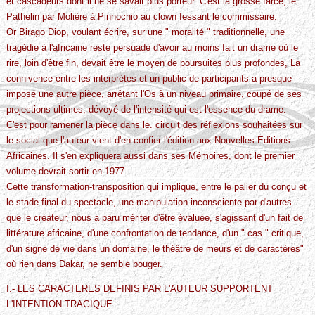
et cascadeurs dont il ne se savait plus porteur. C'est la grosse farce, le
Pathelin par Molière à Pinnochio au clown fessant le commissaire.
Or Birago Diop, voulant écrire, sur une " moralité " traditionnelle, une
tragédie à l'africaine reste persuadé d'avoir au moins fait un drame où le
rire, loin d'être fin, devait être le moyen de poursuites plus profondes, La
connivence entre les interprètes et un public de participants a presque
imposé une autre pièce, arrêtant l'Os à un niveau primaire, coupé de ses
projections ultimes, dévoyé de l'intensité qui est l'essence du drame.
C'est pour ramener la pièce dans le. circuit des réflexions souhaitées sur
le social que l'auteur vient d'en confier l'édition aux Nouvelles Editions
Africaines. Il s'en expliquera aussi dans ses Mémoires, dont le premier
volume devrait sortir en 1977.
Cette transformation-transposition qui implique, entre le palier du conçu et
le stade final du spectacle, une manipulation inconsciente par d'autres
que le créateur, nous a paru mériter d'être évaluée, s'agissant d'un fait de
littérature africaine, d'une confrontation de tendance, d'un " cas " critique,
d'un signe de vie dans un domaine, le théâtre de meurs et de caractères"
où rien dans Dakar, ne semble bouger.
I.- LES CARACTERES DEFINIS PAR L'AUTEUR SUPPORTENT
L'INTENTION TRAGIQUE