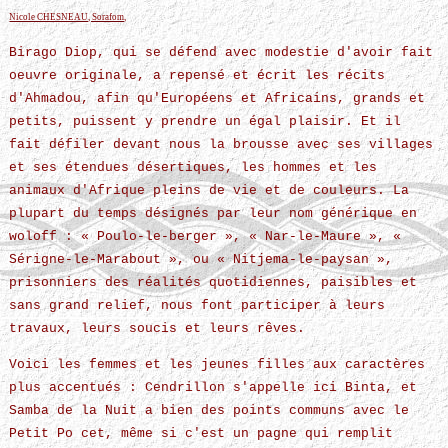
Nicole CHESNEAU, Sorafom,
Birago Diop, qui se défend avec modestie d'avoir fait
oeuvre originale, a repensé et écrit les récits
d'Ahmadou, afin qu'Européens et Africains, grands et
petits, puissent y prendre un égal plaisir. Et il
fait défiler devant nous la brousse avec ses villages
et ses étendues désertiques, les hommes et les
animaux d'Afrique pleins de vie et de couleurs. La
plupart du temps désignés par leur nom générique en
woloff : « Poulo-le-berger », « Nar-le-Maure », «
Sérigne-le-Marabout », ou « Nitjema-le-paysan »,
prisonniers des réalités quotidiennes, paisibles et
sans grand relief, nous font participer à leurs
travaux, leurs soucis et leurs rêves.
Voici les femmes et les jeunes filles aux caractères
plus accentués : Cendrillon s'appelle ici Binta, et
Samba de la Nuit a bien des points communs avec le
Petit Po cet, même si c'est un pagne qui remplit