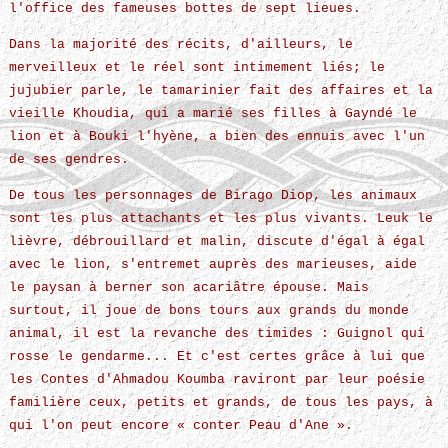
l'office des fameuses bottes de sept lieues.
Dans la majorité des récits, d'ailleurs, le
merveilleux et le réel sont intimement liés; le
jujubier parle, le tamarinier fait des affaires et la
vieille Khoudia, qui a marié ses filles à Gayndé le
lion et à Bouki l'hyène, a bien des ennuis avec l'un
de ses gendres.
De tous les personnages de Birago Diop, les animaux
sont les plus attachants et les plus vivants. Leuk le
lièvre, débrouillard et malin, discute d'égal à égal
avec le lion, s'entremet auprès des marieuses, aide
le paysan à berner son acariâtre épouse. Mais
surtout, il joue de bons tours aux grands du monde
animal, il est la revanche des timides : Guignol qui
rosse le gendarme... Et c'est certes grâce à lui que
les Contes d'Ahmadou Koumba raviront par leur poésie
familière ceux, petits et grands, de tous les pays, à
qui l'on peut encore « conter Peau d'Ane ».