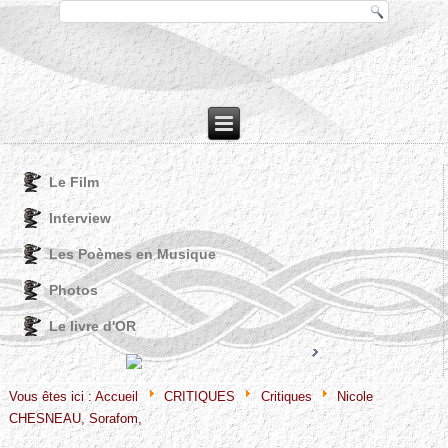
Le Film
Interview
Les Poèmes en Musique
Photos
Le livre d'OR
Joomla! 3 Modules
VinaGecko.com
© Free
- by
Vous êtes ici :
Accueil
CRITIQUES
Critiques
Nicole
CHESNEAU, Sorafom,