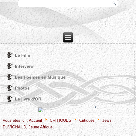
Le Film
Interview
Les Poèmes en Musique
Photos
Le livre d'OR
Joomla! 3 Modules
VinaGecko.com
© Free
- by
Vous êtes ici :
Accueil
CRITIQUES
Critiques
Jean
DUVIGNAUD, Jeune Afrique,