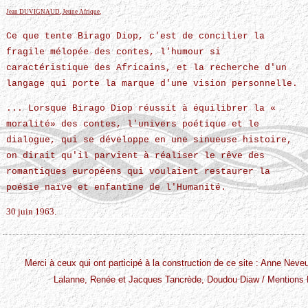
Jean DUVIGNAUD, Jeune Afrique,
Ce que tente Birago Diop, c'est de concilier la
fragile mélopée des contes, l'humour si
caractéristique des Africains, et la recherche d'un
langage qui porte la marque d'une vision personnelle.
... Lorsque Birago Diop réussit à équilibrer la «
moralité» des contes, l'univers poétique et le
dialogue, qui se développe en une sinueuse histoire,
on dirait qu'il parvient à réaliser le rêve des
romantiques européens qui voulaient restaurer la
poésie naïve et enfantine de l'Humanité.
30 juin 1963.
Merci à ceux qui ont participé à la construction de ce site : Anne Nev
Lalanne, Renée et Jacques Tancrède, Doudou Diaw /
Mentions 